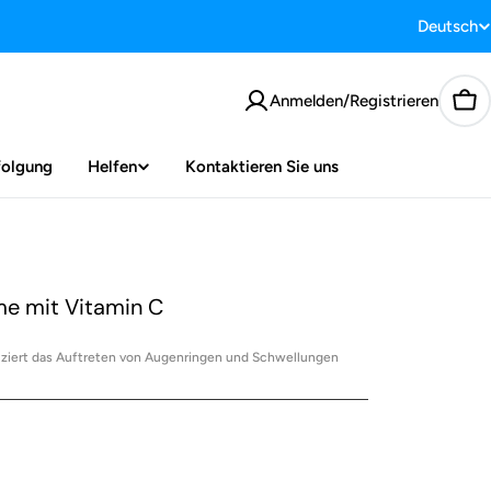
Deutsch
S
p
Anmelden/Registrieren
War
r
a
folgung
Helfen
Kontaktieren Sie uns
c
h
e mit Vitamin C
e
uziert das Auftreten von Augenringen und Schwellungen