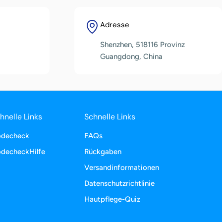
Adresse
Shenzhen, 518116 Provinz
Guangdong, China
hnelle Links
Schnelle Links
decheck
FAQs
decheckHilfe
Rückgaben
Versandinformationen
Datenschutzrichtlinie
Hautpflege-Quiz