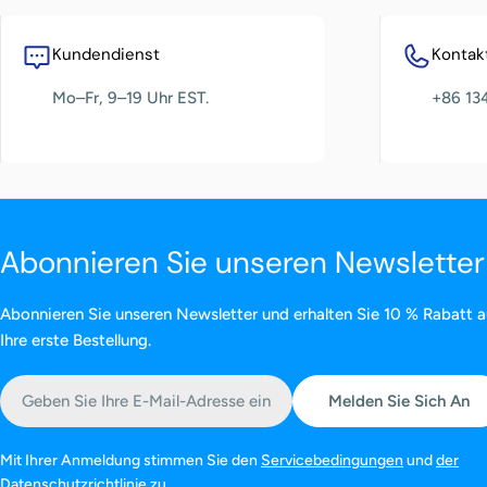
Kundendienst
Kontakt
Mo–Fr, 9–19 Uhr EST.
+86 13
Abonnieren Sie unseren Newsletter
Abonnieren Sie unseren Newsletter und erhalten Sie 10 % Rabatt a
Ihre erste Bestellung.
E-
Melden Sie Sich An
Mail
Mit Ihrer Anmeldung stimmen Sie den
Servicebedingungen
und
der
Datenschutzrichtlinie zu.