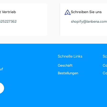
 Vertrieb
Schreiben Sie uns
425227362
shopify@lanbena.com
Schnelle Links
Sc
Geschäft
Co
uf
Bestellungen
Co